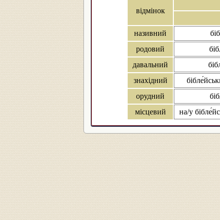
відмінок
називний
бі
родовий
біб
давальний
біб
знахідний
бібле́йськ
орудний
бі
місцевий
на/у бібле́й