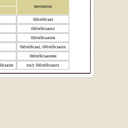
множина
бібле́йські
бібле́йських
бібле́йським
бібле́йські, бібле́йських
бібле́йськими
е́йськім
на/у бібле́йських