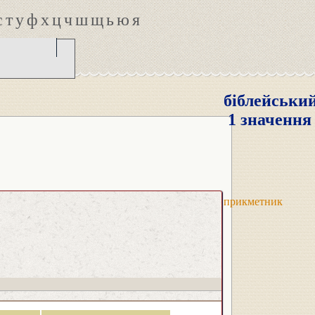
с
т
у
ф
х
ц
ч
ш
щ
ь
ю
я
біблейськи
1 значення
прикметник