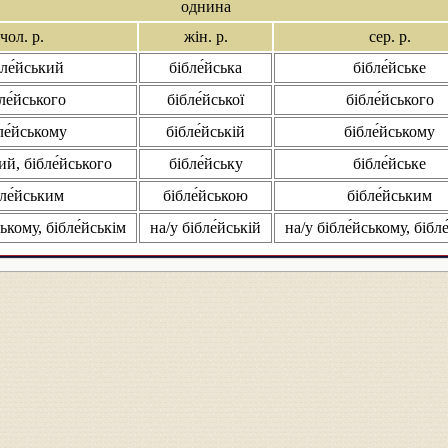
однина
чол. р.
жін. р.
сер. р.
бле́йський
бібле́йська
бібле́йське
ле́йського
бібле́йської
бібле́йського
ле́йському
бібле́йській
бібле́йському
ий, бібле́йського
бібле́йську
бібле́йське
бле́йським
бібле́йською
бібле́йським
ському, бібле́йськім
на/у бібле́йській
на/у бібле́йському, бібл