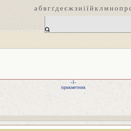
а
б
в
г
ґ
д
е
є
ж
з
и
і
ї
й
к
л
м
н
о
п
р
-1-
прикметник