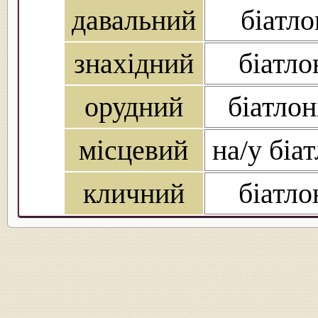
давальний
біатлон
знахідний
біатло
орудний
біатлон
місцевий
на/у біат
кличний
біатлон