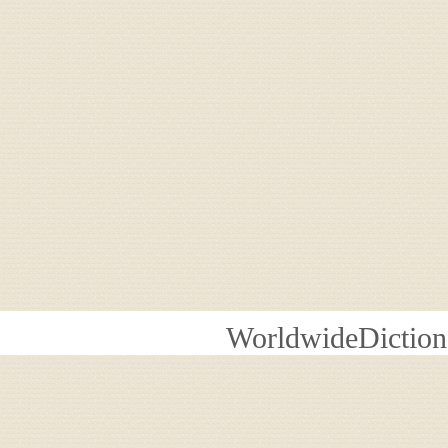
WorldwideDiction