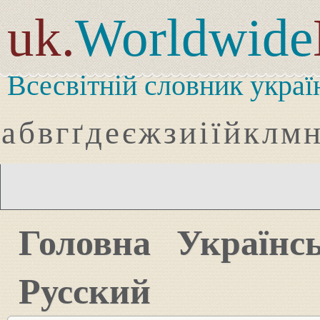
uk.
Worldwide
Всесвітній словник украї
а
б
в
г
ґ
д
е
є
ж
з
и
і
ї
й
к
л
м
Головна
Українс
Русский