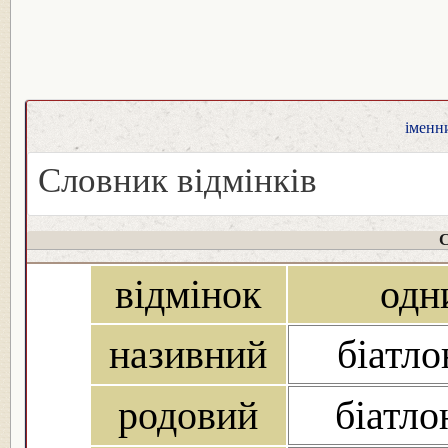
іменни
Словник відмінків
С
відмінок
одн
називний
біатлон
родовий
біатло