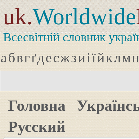
uk.
Worldwide
Всесвітній словник украї
а
б
в
г
ґ
д
е
є
ж
з
и
і
ї
й
к
л
м
Головна
Українс
Русский