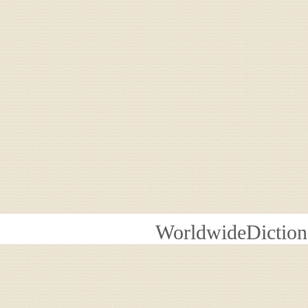
WorldwideDiction