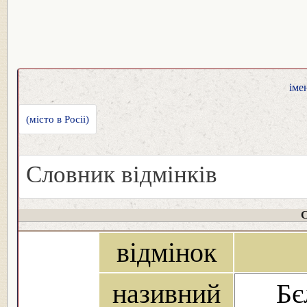
іме
(місто в Росіі)
Словник відмінків
С
відмінок
називний
Бє