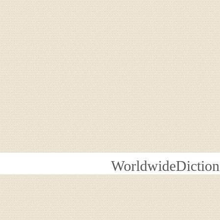
WorldwideDiction