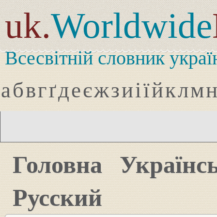
uk.
Worldwide
Всесвітній словник украї
а
б
в
г
ґ
д
е
є
ж
з
и
і
ї
й
к
л
м
Головна
Українс
Русский