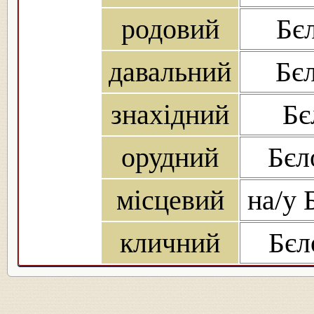
родовий
Бєл
давальний
Бєл
знахідний
Бє
орудний
Бєл
місцевий
на/у 
кличний
Бєл