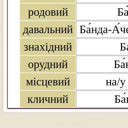
родовий
Ба
давальний
Ба́нда-А́ч
знахідний
Б
орудний
Ба
місцевий
на/у
кличний
Ба