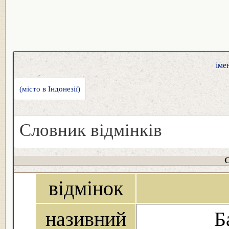
іме
(місто в Індонезії)
Словник відмінків
С
відмінок
називний
Б