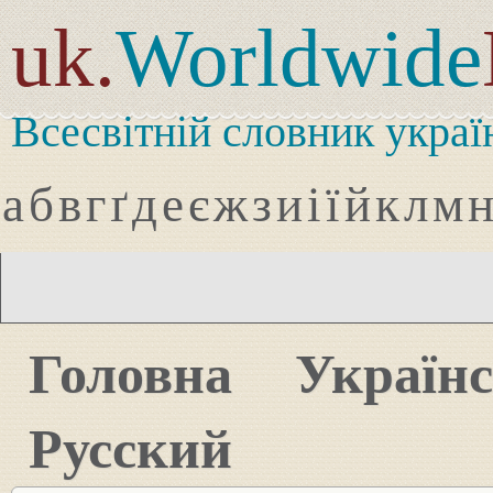
uk.
Worldwide
Всесвітній словник украї
а
б
в
г
ґ
д
е
є
ж
з
и
і
ї
й
к
л
м
Головна
Україн
Русский