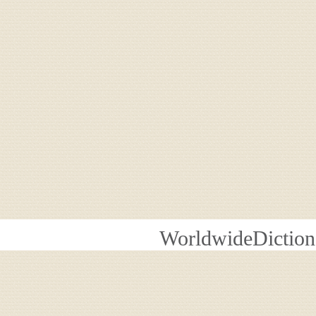
WorldwideDiction