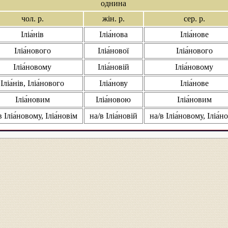
однина
чол. р.
жін. р.
сер. р.
Іліа́нів
Іліа́нова
Іліа́нове
Іліа́нового
Іліа́нової
Іліа́нового
Іліа́новому
Іліа́новій
Іліа́новому
Іліа́нів, Іліа́нового
Іліа́нову
Іліа́нове
Іліа́новим
Іліа́новою
Іліа́новим
в Іліа́новому, Іліа́новім
на/в Іліа́новій
на/в Іліа́новому, Іліа́н