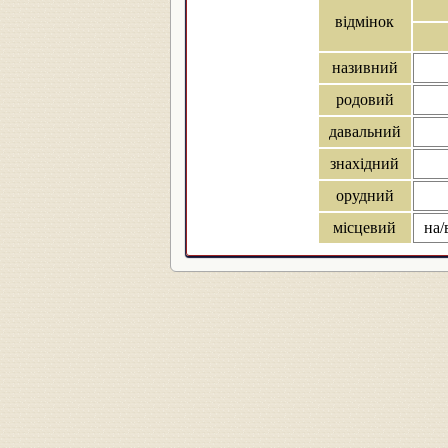
відмінок
називний
родовий
давальний
знахідний
орудний
місцевий
на/