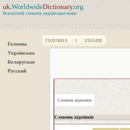
uk.
Worldwide
Dictionary
.org
Всесвітній словник української мови
ГОЛОВНА
І
ІЛІАНІВ
Головна
Українська
Беларуская
Русский
Словник відмінків
Словник відмінків