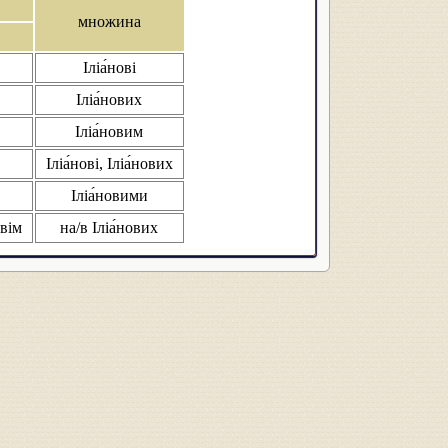
множина
Іліа́нові
Іліа́нових
Іліа́новим
Іліа́нові, Іліа́нових
Іліа́новими
овім
на/в Іліа́нових