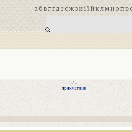
а
б
в
г
ґ
д
е
є
ж
з
и
і
ї
й
к
л
м
н
о
п
р
-1-
прикметник