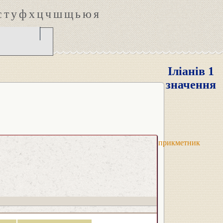
с
т
у
ф
х
ц
ч
ш
щ
ь
ю
я
Іліанів 1
значення
прикметник