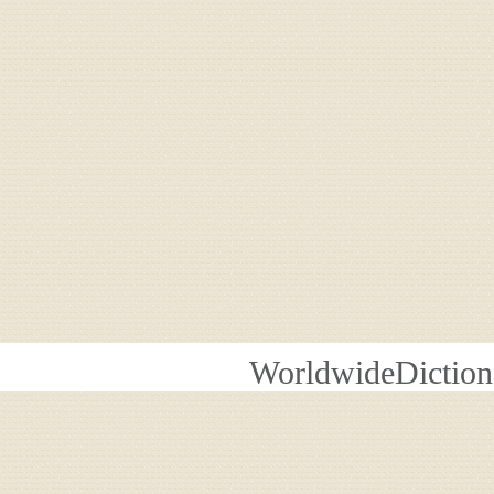
WorldwideDiction