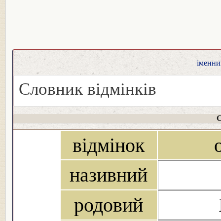
іменник
Словник відмінків
С
відмінок
називний
родовий