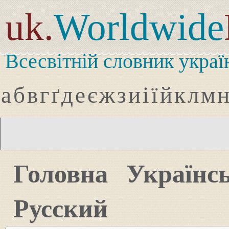
uk.
Worldwide
Всесвітній словник украї
а
б
в
г
ґ
д
е
є
ж
з
и
і
ї
й
к
л
м
Головна
Українс
Русский