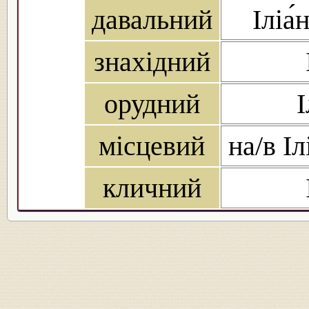
давальний
Іліа́
знахідний
орудний
І
місцевий
на/в Ілі
кличний