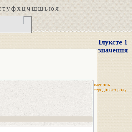
с
т
у
ф
х
ц
ч
ш
щ
ь
ю
я
Ілуксте 1
значення
іменник
середнього роду