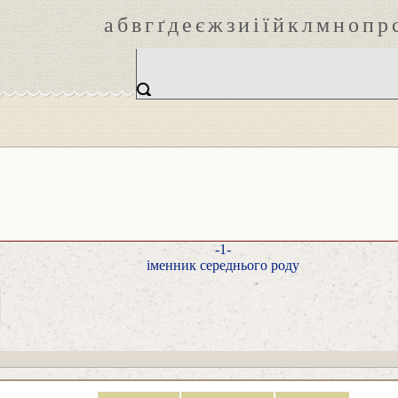
а
б
в
г
ґ
д
е
є
ж
з
и
і
ї
й
к
л
м
н
о
п
р
-1-
іменник середнього роду