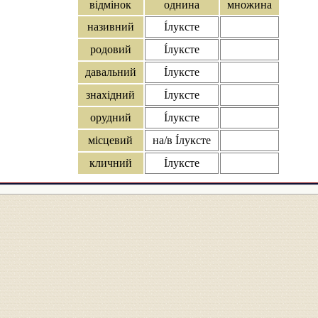
відмінок
однина
множина
називний
І́луксте
родовий
І́луксте
давальний
І́луксте
знахідний
І́луксте
орудний
І́луксте
місцевий
на/в І́луксте
кличний
І́луксте