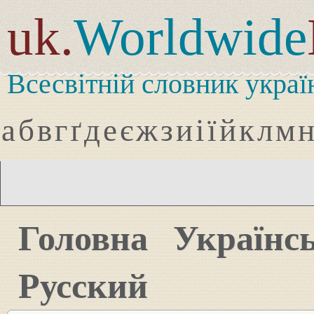
uk.
Worldwide
Всесвітній словник украї
а
б
в
г
ґ
д
е
є
ж
з
и
і
ї
й
к
л
м
Головна
Українс
Русский