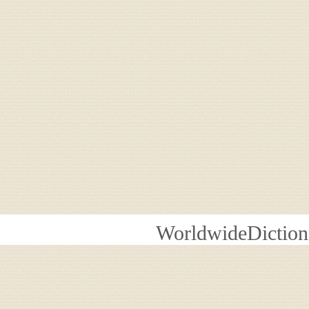
WorldwideDiction