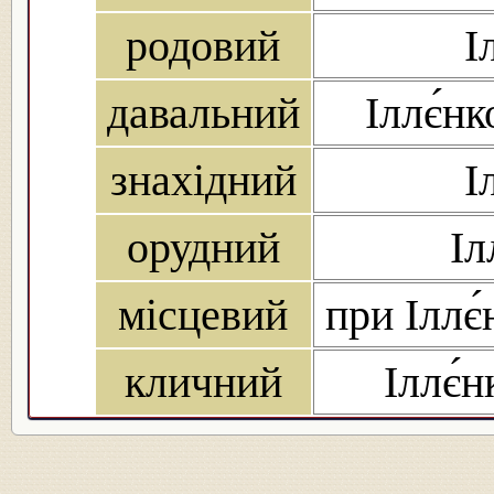
родовий
І
давальний
Іллє́нк
знахідний
І
орудний
Іл
місцевий
при Іллє́
кличний
Іллє́н