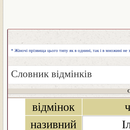
* Жіночі прізвища цього типу як в однині, так і в множині не
Словник відмінків
С
відмінок
ч
називний
І