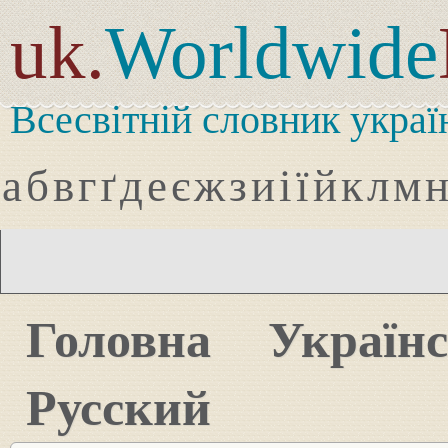
uk.
Worldwide
Всесвітній словник украї
а
б
в
г
ґ
д
е
є
ж
з
и
і
ї
й
к
л
м
Головна
Україн
Русский