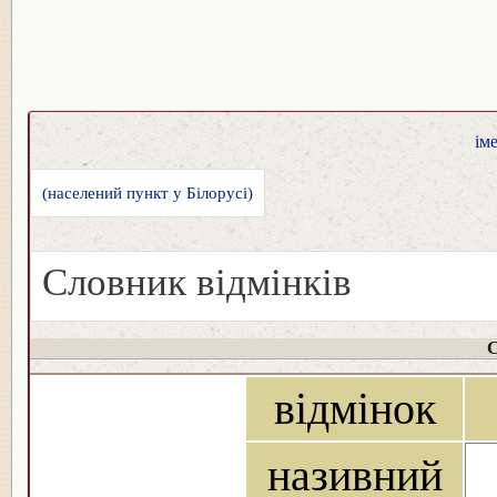
ім
(населений пункт у Білорусі)
Словник відмінків
С
відмінок
називний