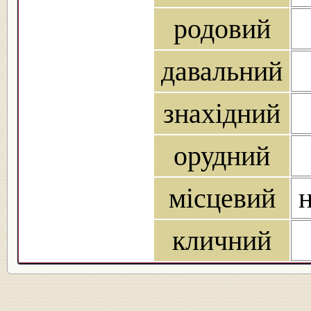
родовий
давальний
знахідний
орудний
місцевий
н
кличний