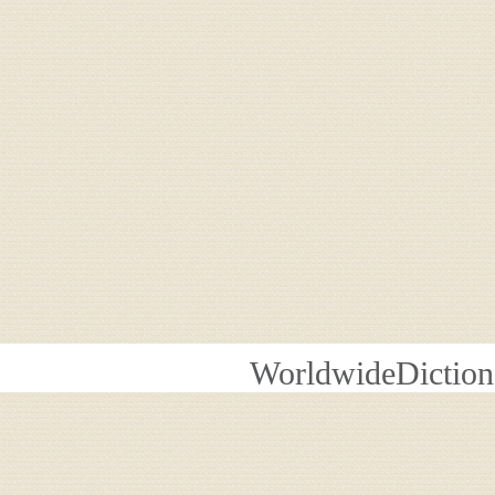
WorldwideDiction