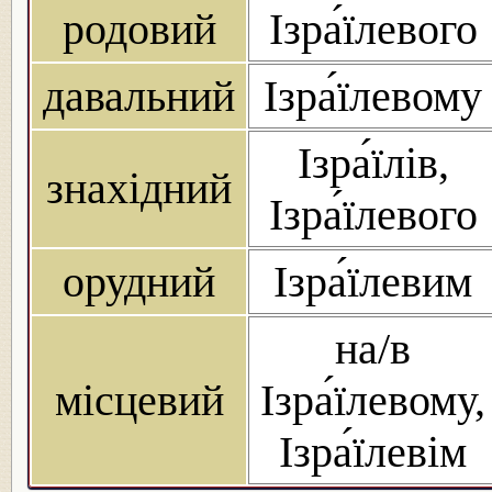
родовий
Ізра́їлевого
давальний
Ізра́їлевому
Ізра́їлів,
знахідний
Ізра́їлевого
орудний
Ізра́їлевим
на/в
місцевий
Ізра́їлевому,
Ізра́їлевім