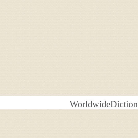
WorldwideDiction