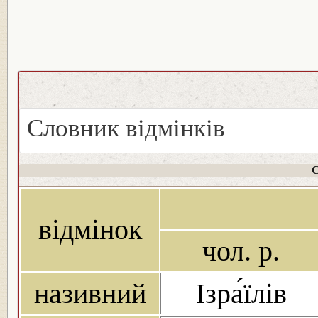
Словник відмінків
С
відмінок
чол. р.
називний
Ізра́їлів