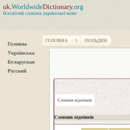
uk.
Worldwide
Dictionary
.org
Всесвітній словник української мови
ГОЛОВНА
І
ІЗОЛЬДИН
Головна
Українська
Беларуская
Русский
Словник відмінків
Словник відмінків