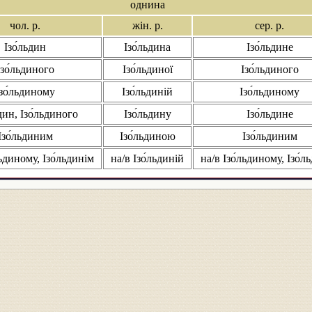
однина
чол. р.
жін. р.
сер. р.
Ізо́льдин
Ізо́льдина
Ізо́льдине
Ізо́льдиного
Ізо́льдиної
Ізо́льдиного
Ізо́льдиному
Ізо́льдиній
Ізо́льдиному
дин, Ізо́льдиного
Ізо́льдину
Ізо́льдине
Ізо́льдиним
Ізо́льдиною
Ізо́льдиним
льдиному, Ізо́льдинім
на/в Ізо́льдиній
на/в Ізо́льдиному, Ізо́л