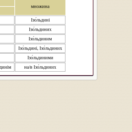
множина
Ізо́льдині
Ізо́льдиних
Ізо́льдиним
Ізо́льдині, Ізо́льдиних
Ізо́льдиними
ьдинім
на/в Ізо́льдиних