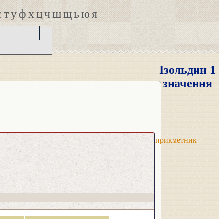
с
т
у
ф
х
ц
ч
ш
щ
ь
ю
я
Ізольдин 1
значення
прикметник