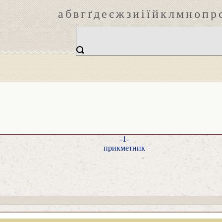
а
б
в
г
ґ
д
е
є
ж
з
и
і
ї
й
к
л
м
н
о
п
р
-1-
прикметник