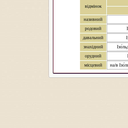
відмінок
називний
родовий
давальний
знахідний
Ізо́ль
орудний
місцевий
на/в Ізо́