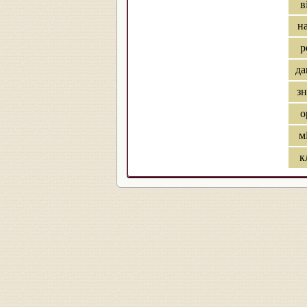
в
н
р
да
зн
о
м
к