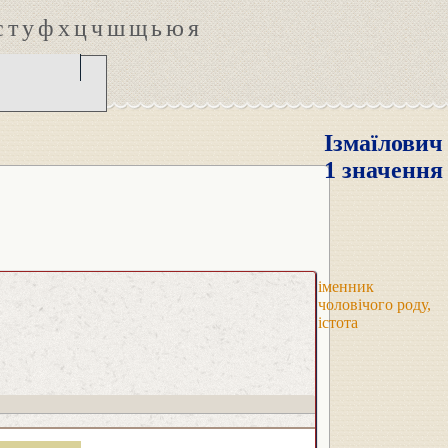
с
т
у
ф
х
ц
ч
ш
щ
ь
ю
я
Ізмаїлович
1 значення
іменник
чоловічого роду,
істота