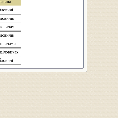
ожина
ї́ловичі
ї́ловичів
́ловичам
ї́ловичів
́ловичами
маї́ловичах
ї́ловичі