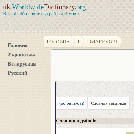
uk.
Worldwide
Dictionary
.org
Всесвітній словник української мови
ГОЛОВНА
І
ІЗМАЇЛОВИЧ
Головна
Українська
Беларуская
Русский
(по батькові)
Словник відмінків
Словник відмінків