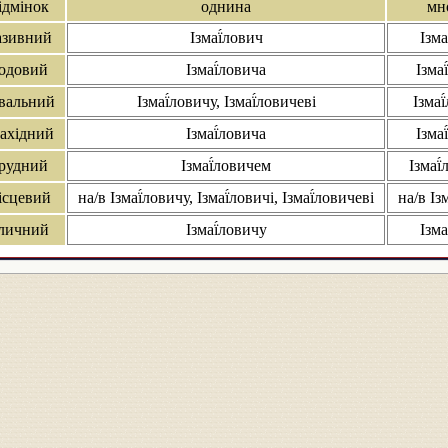
ідмінок
однина
мн
азивний
Ізмаї́лович
Ізма
одовий
Ізмаї́ловича
Ізма
вальний
Ізмаї́ловичу, Ізмаї́ловичеві
Ізмаї
ахідний
Ізмаї́ловича
Ізма
рудний
Ізмаї́ловичем
Ізмаї
ісцевий
на/в Ізмаї́ловичу, Ізмаї́ловичі, Ізмаї́ловичеві
на/в Із
личний
Ізмаї́ловичу
Ізма