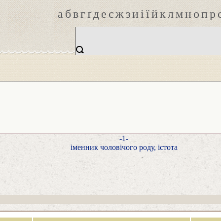
а
б
в
г
ґ
д
е
є
ж
з
и
і
ї
й
к
л
м
н
о
п
р
-1-
іменник чоловічого роду, істота