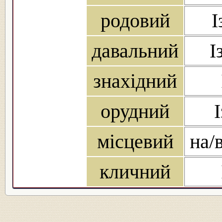
родовий
І
давальний
І
знахідний
орудний
місцевий
на/
кличний