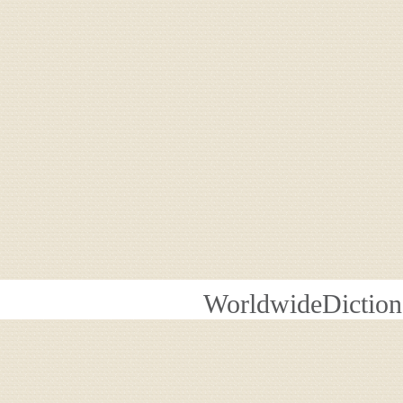
WorldwideDiction