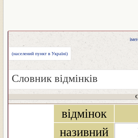
іме
(населений пункт в Україні)
Словник відмінків
С
відмінок
називний