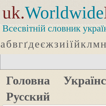
uk.
Worldwide
Всесвітній словник украї
а
б
в
г
ґ
д
е
є
ж
з
и
і
ї
й
к
л
м
Головна
Україн
Русский