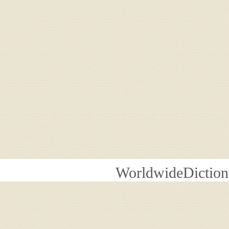
WorldwideDiction