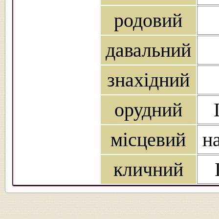
родовий
давальний
знахідний
орудний
місцевий
на
кличний