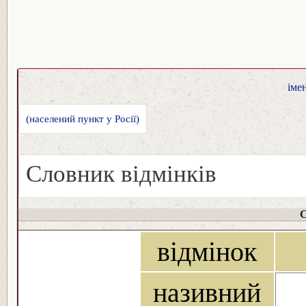
іме
(населений пункт у Росії)
Словник відмінків
С
відмінок
називний