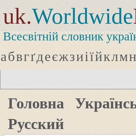
uk.
Worldwide
Всесвітній словник украї
а
б
в
г
ґ
д
е
є
ж
з
и
і
ї
й
к
л
м
Головна
Українс
Русский