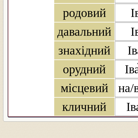
родовий
І
давальний
І
знахідний
І
орудний
Ів
місцевий
на/
кличний
Ів