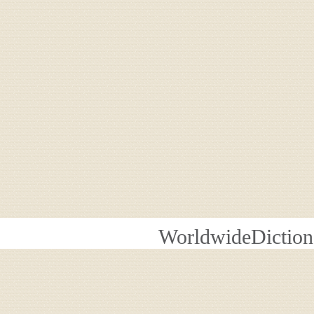
WorldwideDiction