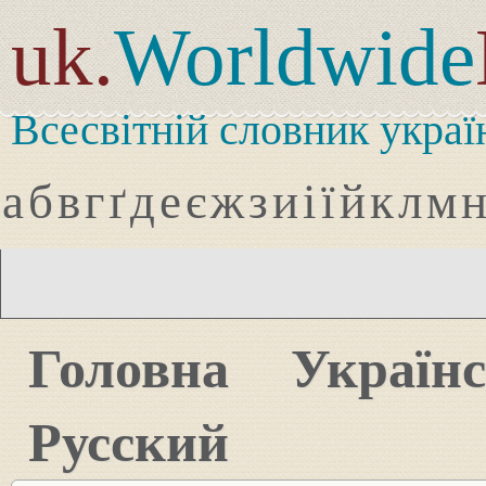
uk.
Worldwide
Всесвітній словник украї
а
б
в
г
ґ
д
е
є
ж
з
и
і
ї
й
к
л
м
Головна
Україн
Русский