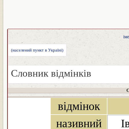
ім
(населений пункт в Україні)
Словник відмінків
С
відмінок
називний
І