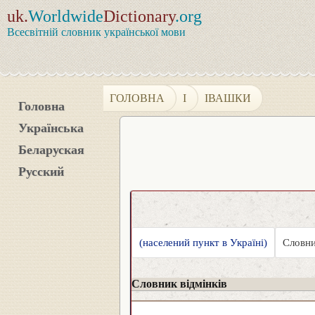
uk.
Worldwide
Dictionary
.org
Всесвітній словник української мови
ГОЛОВНА
І
ІВАШКИ
Головна
Українська
Беларуская
Русский
(населений пункт в Україні)
Словни
Словник відмінків