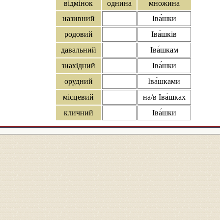
відмінок
однина
множина
називний
Іва́шки
родовий
Іва́шків
давальний
Іва́шкам
знахідний
Іва́шки
орудний
Іва́шками
місцевий
на/в Іва́шках
кличний
Іва́шки