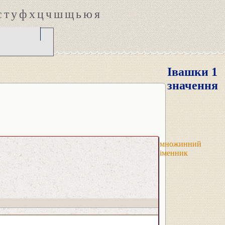
с
т
у
ф
х
ц
ч
ш
щ
ь
ю
я
Івашки 1
значення
множинний
іменник