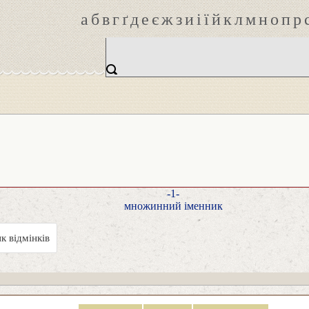
а
б
в
г
ґ
д
е
є
ж
з
и
і
ї
й
к
л
м
н
о
п
р
-1-
множинний іменник
к відмінків