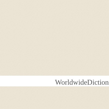
WorldwideDiction