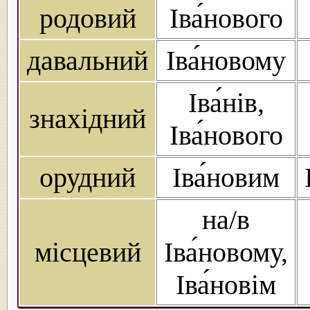
родовий
Іва́нового
давальний
Іва́новому
Іва́нів,
знахідний
Іва́нового
орудний
Іва́новим
на/в
місцевий
Іва́новому,
Іва́новім