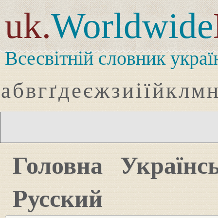
uk.
Worldwide
Всесвітній словник украї
а
б
в
г
ґ
д
е
є
ж
з
и
і
ї
й
к
л
м
Головна
Українс
Русский