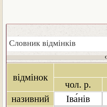
Словник відмінків
С
відмінок
чол. р.
називний
Іва́нів