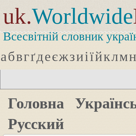
uk.
Worldwide
Всесвітній словник украї
а
б
в
г
ґ
д
е
є
ж
з
и
і
ї
й
к
л
м
Головна
Українс
Русский