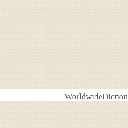
WorldwideDiction