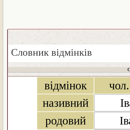
Словник відмінків
С
відмінок
чол.
називний
Ів
родовий
Ів