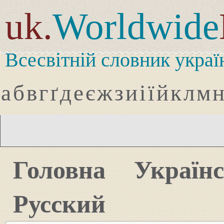
uk.
Worldwide
Всесвітній словник украї
а
б
в
г
ґ
д
е
є
ж
з
и
і
ї
й
к
л
м
Головна
Україн
Русский