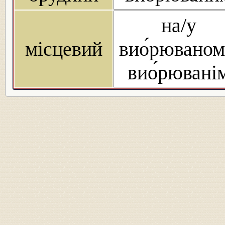
на/у
місцевий
вио́рюваном
вио́рювані