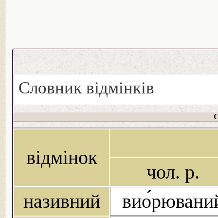
Словник відмінків
С
відмінок
чол. р.
називний
вио́рювани