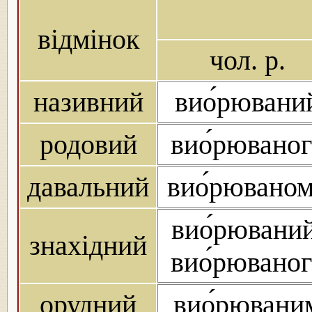
відмінок
чол. р.
називний
вио́рювани
родовий
вио́рюваног
давальний
вио́рювано
вио́рюваний
знахідний
вио́рюваног
орудний
вио́рювани