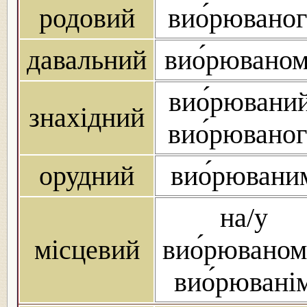
родовий
вио́рюваног
давальний
вио́рювано
вио́рюваний
знахідний
вио́рюваног
орудний
вио́рювани
на/у
місцевий
вио́рюваном
вио́рювані