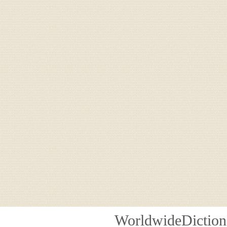
WorldwideDiction